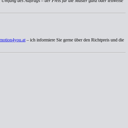
 Umfang des Auftrags – der Preis für die Muster ganz oder teilweise
motion4you.at
– ich informiere Sie gerne über den Richtpreis und die