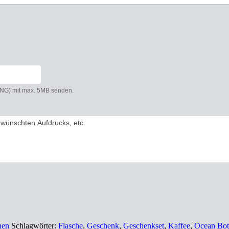
 PNG) mit max. 5MB senden.
hen
Schlagwörter:
Flasche
,
Geschenk
,
Geschenkset
,
Kaffee
,
Ocean Bot