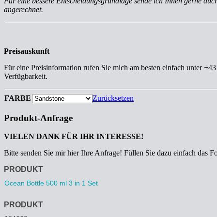
Für eine bessere Entscheidungsgrundlage sende ich Ihnen gerne au
angerechnet.
Preisauskunft
Für eine Preisinformation rufen Sie mich am besten einfach unter +4
Verfügbarkeit.
FARBE
Zurücksetzen
Produkt-Anfrage
VIELEN DANK FÜR IHR INTERESSE!
Bitte senden Sie mir hier Ihre Anfrage! Füllen Sie dazu einfach das F
Anfrage
PRODUKT
PRODUKT