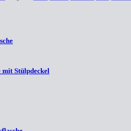
sche
 mit Stülpdeckel
rflasche