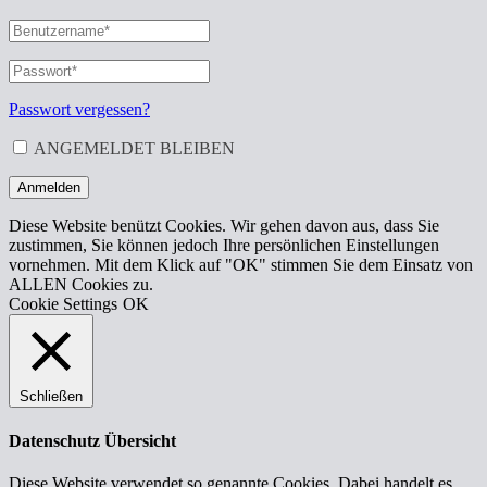
BENUTZERNAME
ODER
E-
PASSWORT
*
ERFORDERLICH
MAIL-
ADRESSE
*
Passwort vergessen?
ERFORDERLICH
ANGEMELDET BLEIBEN
Anmelden
Diese Website benützt Cookies. Wir gehen davon aus, dass Sie
zustimmen, Sie können jedoch Ihre persönlichen Einstellungen
vornehmen. Mit dem Klick auf "OK" stimmen Sie dem Einsatz von
ALLEN Cookies zu.
Cookie Settings
OK
Schließen
Datenschutz Übersicht
Diese Website verwendet so genannte Cookies. Dabei handelt es