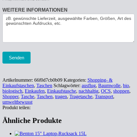
WEITERE INFORMATIONEN
Senden
Artikelnummer:
66f0d7cb0b09
Kategorien:
Shopping- &
Einkaufstaschen
,
Taschen
Schlagwörter:
ausflug
,
Baumwolle
,
bio
,
biologisch
,
Einkaufen
,
Einkaufstasche
,
nachhaltig
,
OCS
,
shoppen
,
Shopper
,
Tasche
,
Taschen
,
tragen
,
Tragetasche
,
Transport
,
umweltbewusst
Produkt teilen:
Ähnliche Produkte