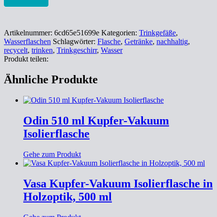
Artikelnummer:
6cd65e51699e
Kategorien:
Trinkgefäße
,
Wasserflaschen
Schlagwörter:
Flasche
,
Getränke
,
nachhaltig
,
recycelt
,
trinken
,
Trinkgeschirr
,
Wasser
Produkt teilen:
Ähnliche Produkte
Odin 510 ml Kupfer-Vakuum
Isolierflasche
Gehe zum Produkt
Vasa Kupfer-Vakuum Isolierflasche in
Holzoptik, 500 ml