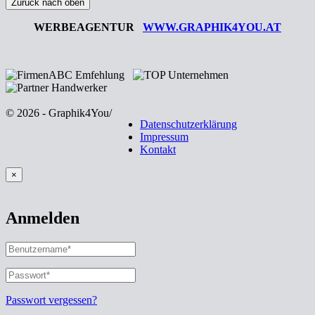
Zurück nach oben
WERBEAGENTUR
WWW.GRAPHIK4YOU.AT
© 2026 - Graphik4You
/
Datenschutzerklärung
Impressum
Kontakt
×
Anmelden
BENUTZERNAME
ODER
E-
PASSWORT
*
ERFORDERLICH
MAIL-
ADRESSE
*
Passwort vergessen?
ERFORDERLICH