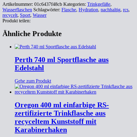
Artikelnummer:
01c6437f48cb
Kategorien:
Trinkgefäße
,
Wasserflaschen
Schlagwörter:
Flasche
,
Hydration
,
nachhaltig
,
rcs
,
recycelt
,
Sport
,
Wasser
Produkt teilen:
Ähnliche Produkte
Perth 740 ml Sportflasche aus
Edelstahl
Gehe zum Produkt
Oregon 400 ml einfarbige RS-
zertifizierte Trinkflasche aus
recyceltem Kunststoff mit
Karabinerhaken