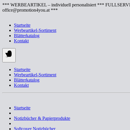
Springe
*** WERBEARTIKEL – individuell personalisiert *** FULLSERVI
zum
office@promotion4you.at ***
Inhalt
Startseite
Werbeartikel-Sortiment
Blätterkatalog
Kontakt
Startseite
Werbeartikel-Sortiment
Blätterkatalog
Kontakt
Startseite
Notizbücher & Papierprodukte
Softcover Notizbücher