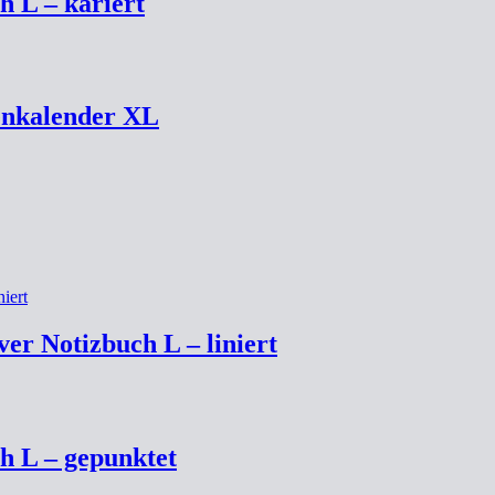
h L – kariert
enkalender XL
 Notizbuch L – liniert
h L – gepunktet